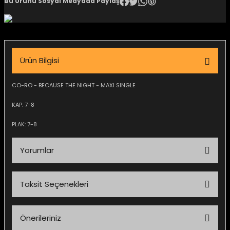
Bu Ürünü Sosyal Medyada Paylaş
igara Aksesuarları
Ürün Bilgisi
si
CO-RO - BECAUSE THE NIGHT - MAXI SINGLE
KAP: 7-8
PLAK: 7-8
Yorumlar
Taksit Seçenekleri
Silahlar
Bu ürüne ilk yorumu siz yapın!
Önerileriniz
Yorum Yaz