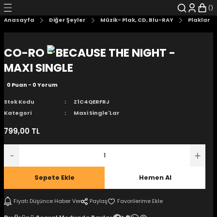
Geri Dön
Geri Dön
Geri Dön
Geri Dön
Geri Dön
Geri Dön
Anasayfa
Diğer Şeyler
Müzik- Plak, CD, Blu-RAY
Plaklar
şyalar
 Çizgi Roman
r
CO-RO - BECAUSE THE NIGHT -
arı
r
er
r
unlar
MAXI SINGLE
0 Puan - 0 Yorum
n Karakter
Stok Kodu
Z1C4QERFRJ
ı Kitaplar
, Blu-RAY
Kategori
Maxi Single'Lar
799,00 TL
nlatmalar
d Kit
- Mug
i
- Gelişim Kitapları
Sepete Ekle
Hemen Al
Kitaplar
Fiyatı Düşünce Haber Ver
Paylaş
aplar
istemleri