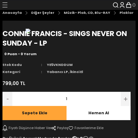
Geri Dön
Geri Dön
Geri Dön
Geri Dön
Geri Dön
Geri Dön
Anasayfa
Diğer Şeyler
Müzik- Plak, CD, Blu-RAY
Plaklar
şyalar
 Çizgi Roman
r
CONNIE FRANCIS - SINGS NEVER ON
arı
r
er
r
unlar
SUNDAY - LP
0 Puan - 0 Yorum
n Karakter
Stok Kodu
YE5VKNDDUM
ı Kitaplar
, Blu-RAY
Kategori
Yabancı LP
,
İkinci El
799,00 TL
nlatmalar
d Kit
- Mug
i
- Gelişim Kitapları
Sepete Ekle
Hemen Al
Kitaplar
Fiyatı Düşünce Haber Ver
Paylaş
aplar
istemleri