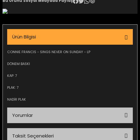
Bu Ürünü Sosyal Medyada Paylaş
igara Aksesuarları
Ürün Bilgisi
si
CONNIE FRANCIS - SINGS NEVER ON SUNDAY - LP
DÖNEM BASKI
KAP: 7
PLAK: 7
NADİR PLAK
Silahlar
Yorumlar
Taksit Seçenekleri