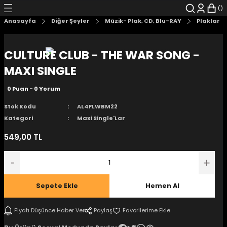
Geri Dön
Geri Dön
Geri Dön
Geri Dön
Geri Dön
Geri Dön
Anasayfa
Diğer Şeyler
Müzik- Plak, CD, Blu-RAY
Plaklar
şyalar
 Çizgi Roman
r
CULTURE CLUB - THE WAR SONG -
arı
r
er
r
unlar
MAXI SINGLE
0 Puan - 0 Yorum
n Karakter
Stok Kodu
AL4FLWBM22
ı Kitaplar
, Blu-RAY
Kategori
Maxi Single'Lar
549,00 TL
nlatmalar
d Kit
- Mug
i
- Gelişim Kitapları
Sepete Ekle
Hemen Al
Kitaplar
Fiyatı Düşünce Haber Ver
Paylaş
aplar
istemleri