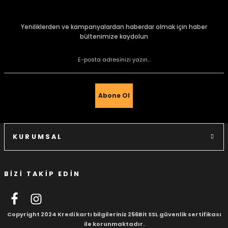
konularda yetersiz gördüğünüz noktaları öneri formunu
kullanarak tarafımıza iletebilirsiniz.
Görüş ve önerileriniz için teşekkür ederiz.
Yeniliklerden ve kampanyalardan haberdar olmak için haber
bültenimize kaydolun
Ürün resmi kalitesiz, bozuk veya görüntülenemiyor.
e Gemiler
Ürün açıklamasında eksik bilgiler bulunuyor.
Ürün bilgilerinde hatalar bulunuyor.
Ürün fiyatı diğer sitelerden daha pahalı.
Abone Ol
Bu ürüne benzer farklı alternatifler olmalı.
KURUMSAL
BİZİ TAKİP EDİN
Gönder
Copyright 2024 Kredi kartı bilgileriniz 256Bit SSL güvenlik sertifikası
ile korunmaktadır.