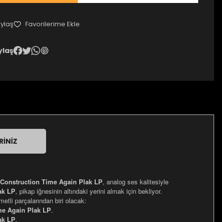
ylaş
ylaş
RINIZ
Construction Time Again Plak LP
, analog ses kalitesiyle
ak LP
, pikap iğnesinin altındaki yerini almak için bekliyor.
ymetli parçalarından biri olacak:
me Again Plak LP
.
ak LP
.