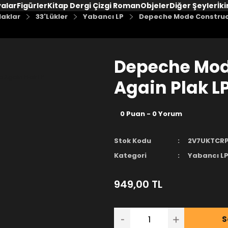
yalar
Figürler
Kitap Dergi Çizgi Roman
Objeler
Diğer Şeyler
İki
laklar
33'Lükler
Yabancı LP
Depeche Mode Construct
Depeche Mod
Again Plak L
0 Puan - 0 Yorum
Stok Kodu
2V7UKTCR
Kategori
Yabancı L
949,00 TL
S