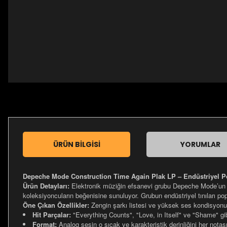
ÜRÜN BILGISI
YORUMLAR
Depeche Mode Construction Time Again Plak LP – Endüstriyel P
Ürün Detayları:
Elektronik müziğin efsanevi grubu Depeche Mode’un
koleksiyoncuların beğenisine sunuluyor. Grubun endüstriyel tınıları po
Öne Çıkan Özellikler:
Zengin şarkı listesi ve yüksek ses kondisyon
Hit Parçalar:
"Everything Counts", "Love, in Itself" ve "Shame" gibi
Format:
Analog sesin o sıcak ve karakteristik derinliğini her notas