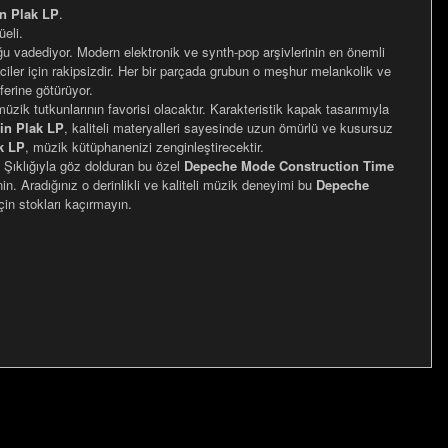
n Plak LP
.
üeli.
ğu vadediyor. Modern elektronik ve synth-pop arşivlerinin en önemli
iciler için rakipsizdir. Her bir parçada grubun o meşhur melankolik ve
ferine götürüyor.
zik tutkunlarının favorisi olacaktır. Karakteristik kapak tasarımıyla
in Plak LP
, kaliteli materyalleri sayesinde uzun ömürlü ve kusursuz
k LP
, müzik kütüphanenizi zenginleştirecektir.
. Şıklığıyla göz dolduran bu özel
Depeche Mode Construction Time
n. Aradığınız o derinlikli ve kaliteli müzik deneyimi bu
Depeche
çin stokları kaçırmayın.
za iletebilirsiniz.