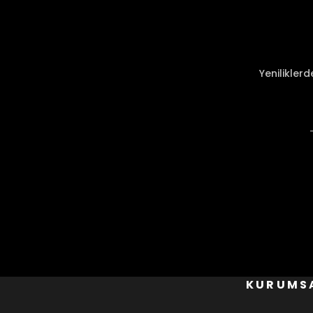
Ürün resmi kalitesiz, bozuk veya görüntülenemiyor.
Ürün açıklamasında eksik bilgiler bulunuyor.
Ürün bilgilerinde hatalar bulunuyor.
Ürün fiyatı diğer sitelerden daha pahalı.
Yenilikler
Bu ürüne benzer farklı alternatifler olmalı.
KURUMS