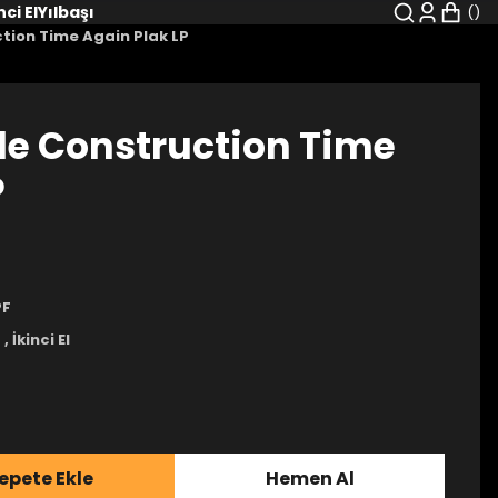
nci El
Yılbaşı
ion Time Again Plak LP
e Construction Time
P
PF
P
,
İkinci El
epete Ekle
Hemen Al