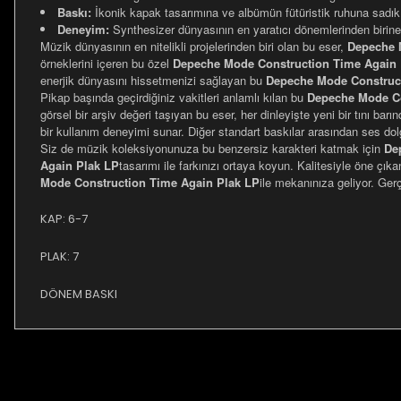
Baskı:
İkonik kapak tasarımına ve albümün fütüristik ruhuna sadık
Deneyim:
Synthesizer dünyasının en yaratıcı dönemlerinden birine
Müzik dünyasının en nitelikli projelerinden biri olan bu eser,
Depeche 
örneklerini içeren bu özel
Depeche Mode Construction Time Again 
enerjik dünyasını hissetmenizi sağlayan bu
Depeche Mode Construct
Pikap başında geçirdiğiniz vakitleri anlamlı kılan bu
Depeche Mode Co
görsel bir arşiv değeri taşıyan bu eser, her dinleyişte yeni bir tını bar
bir kullanım deneyimi sunar. Diğer standart baskılar arasından ses d
Siz de müzik koleksiyonunuza bu benzersiz karakteri katmak için
De
Again Plak LP
tasarımı ile farkınızı ortaya koyun. Kalitesiyle öne çık
Mode Construction Time Again Plak LP
ile mekanınıza geliyor. Ger
KAP: 6-7
PLAK: 7
DÖNEM BASKI
Bu ürünün fiyat bilgisi, resim, ürün açıklamalarında ve diğer ko
Görüş ve önerileriniz için teşekkür ederiz.