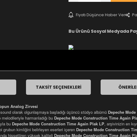
Fiyatı Düşünce Haber Ver
Pa
Bu Ürünü Sosyal Medyada Pa
TAKSIT SEÇENEKLERI
ÖNERILE
opun Analog Zirvesi
 sound olarak olgunlaşmaya başladığı üçüncü stüdyo albümü
Depeche Mode 
p melodileriyle harmanladığı bu
Depeche Mode Construction Time Again Pl
uyla bu
Depeche Mode Construction Time Again Plak LP
, arşivinizin en kı
 grubun kimliğini belirleyen eserleri içeren
Depeche Mode Construction Ti
ında hissettiren yüksek kaliteli
Depeche Mode Construction Time Again Pl