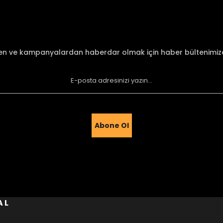
Yorum Yaz
den ve kampanyalardan haberdar olmak için haber bültenimi
Abone Ol
Gönder
AL