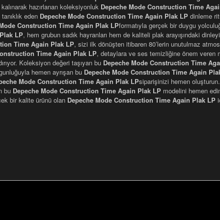
 kalınarak hazırlanan koleksiyonluk
Depeche Mode Construction Time Agai
 tanıklık eden
Depeche Mode Construction Time Again Plak LP
dinleme rit
Mode Construction Time Again Plak LP
formatıyla gerçek bir duygu yolculu
Plak LP
, hem grubun sadık hayranları hem de kaliteli plak arayışındaki dinley
ion Time Again Plak LP
, sizi ilk dönüşten itibaren 80’lerin unutulmaz atmos
nstruction Time Again Plak LP
, detaylara ve ses temizliğine önem veren mü
ındırıyor. Koleksiyon değeri taşıyan bu
Depeche Mode Construction Time Aga
olgunluğuyla hemen ayrışan bu
Depeche Mode Construction Time Again Pla
peche Mode Construction Time Again Plak LP
siparişinizi hemen oluşturun
an bu
Depeche Mode Construction Time Again Plak LP
modelini hemen edini
çek bir kalite ürünü olan
Depeche Mode Construction Time Again Plak LP
i
nularda yetersiz gördüğünüz noktaları öneri formunu kullanarak tarafımı
Bu ürüne ilk yorumu siz yapın!