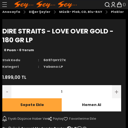
Geri Dön
Geri Dön
Geri Dön
Geri Dön
Geri Dön
Geri Dön
Anasayfa
Diğer Şeyler
Müzik- Plak, CD, Blu-RAY
Plaklar
şyalar
 Çizgi Roman
r
DIRE STRAITS - LOVE OVER GOLD -
arı
r
er
r
unlar
180 GR LP
0 Puan - 0 Yorum
n Karakter
Stok Kodu
6G97QHY27K
ı Kitaplar
, Blu-RAY
Kategori
Yabancı LP
1.899,00 TL
nlatmalar
d Kit
- Mug
i
- Gelişim Kitapları
Sepete Ekle
Hemen Al
Kitaplar
Fiyatı Düşünce Haber Ver
Paylaş
aplar
istemleri