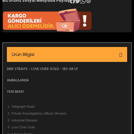
Bu Ürünü Sosyal Medyada Paylaş
igara Aksesuarları
si
Ürün Bilgisi
DIRE STRAITS - LOVE OVER GOLD - 180 GR LP
AMBALAJINDA
YENİ BASKI
1.
Telegraph Road
Silahlar
2.
Private Investigations (Album Version)
3.
Industrial Disease
4.
Love Over Gold