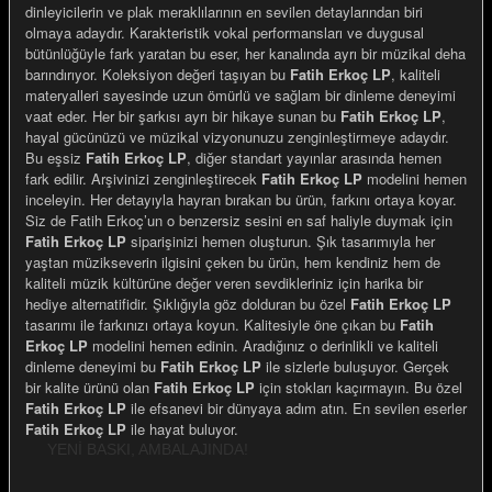
dinleyicilerin ve plak meraklılarının en sevilen detaylarından biri
olmaya adaydır. Karakteristik vokal performansları ve duygusal
bütünlüğüyle fark yaratan bu eser, her kanalında ayrı bir müzikal deha
barındırıyor. Koleksiyon değeri taşıyan bu
Fatih Erkoç LP
, kaliteli
materyalleri sayesinde uzun ömürlü ve sağlam bir dinleme deneyimi
vaat eder. Her bir şarkısı ayrı bir hikaye sunan bu
Fatih Erkoç LP
,
e Gemiler
hayal gücünüzü ve müzikal vizyonunuzu zenginleştirmeye adaydır.
Bu eşsiz
Fatih Erkoç LP
, diğer standart yayınlar arasında hemen
fark edilir. Arşivinizi zenginleştirecek
Fatih Erkoç LP
modelini hemen
inceleyin. Her detayıyla hayran bırakan bu ürün, farkını ortaya koyar.
Siz de Fatih Erkoç’un o benzersiz sesini en saf haliyle duymak için
Fatih Erkoç LP
siparişinizi hemen oluşturun. Şık tasarımıyla her
yaştan müzikseverin ilgisini çeken bu ürün, hem kendiniz hem de
kaliteli müzik kültürüne değer veren sevdikleriniz için harika bir
hediye alternatifidir. Şıklığıyla göz dolduran bu özel
Fatih Erkoç LP
tasarımı ile farkınızı ortaya koyun. Kalitesiyle öne çıkan bu
Fatih
Erkoç LP
modelini hemen edinin. Aradığınız o derinlikli ve kaliteli
dinleme deneyimi bu
Fatih Erkoç LP
ile sizlerle buluşuyor. Gerçek
bir kalite ürünü olan
Fatih Erkoç LP
için stokları kaçırmayın. Bu özel
Fatih Erkoç LP
ile efsanevi bir dünyaya adım atın. En sevilen eserler
Fatih Erkoç LP
ile hayat buluyor.
YENİ BASKI, AMBALAJINDA!