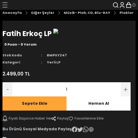
Geri Dön
Geri Dön
Geri Dön
Geri Dön
Geri Dön
Geri Dön
Anasayfa
Diğer Şeyler
Müzik- Plak, CD, Blu-RAY
Plaklar
şyalar
 Çizgi Roman
r
Fatih Erkoç LP
arı
r
er
r
unlar
0 Puan - 0 Yorum
n Karakter
Stok Kodu
BMPXY247
Kategori
Yerli LP
ı Kitaplar
, Blu-RAY
2.499,00 TL
nlatmalar
d Kit
- Mug
i
- Gelişim Kitapları
Sepete Ekle
Hemen Al
Kitaplar
Fiyatı Düşünce Haber Ver
Paylaş
Bu Ürünü Sosyal Medyada Paylaş
aplar
istemleri