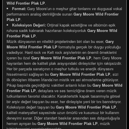
Wild Frontier Plak LP
.
Format:
Gary Moore’un o meşhur gitar tonlarını ve duygusal vokal
performansını analog derinliğinde sunan
Gary Moore Wild Frontier
Plak LP
.
Koleksiyon Değeri:
Orijinal kapak estetiğine ve albümün epik
ruhuna sadık kalınarak hazırlanan koleksiyonluk
Gary Moore Wild
e Gemiler
Frontier Plak LP
.
Müzik dünyasının en nitelikli projelerinden biri olan bu eser,
Gary
Moore Wild Frontier Plak LP
formatıyla gerçek bir duygu yolculuğu
vadediyor. Hard rock ve Kelt rock arşivlerinin en önemli örneklerini
içeren bu özel
Gary Moore Wild Frontier Plak LP
, hem Gary Moore
hayranları hem de kaliteli plak arayışındaki dinleyiciler için rakipsizdir.
Her bir parçada sanatçının o meşhur tutkulu ve enerjik dünyasını
hissetmenizi sağlayan bu
Gary Moore Wild Frontier Plak LP
, sizi
ilk dönüşten itibaren İrlanda’nın mistik ve asi atmosferine götürüyor.
Pikap başında geçirdiğiniz vakitleri anlamlı kılan bu
Gary Moore Wild
Frontier Plak LP
, detaylara ve ses temizliğine önem veren müzik
tutkunlarının favorisi olacaktır. Karakteristik kapak tasarımıyla görsel
bir arşiv değeri taşıyan bu eser, her dinleyişte yeni bir tını barındırıyor.
Koleksiyon değeri taşıyan bu
Gary Moore Wild Frontier Plak LP
,
kaliteli materyalleri sayesinde uzun ömürlü ve kusursuz bir kullanım
deneyimi sunar. Diğer standart baskılar arasından ses dolgunluğuyla
hemen ayrışan bu
Gary Moore Wild Frontier Plak LP
, müzik
kütüphanenizi zenginleştirecektir.