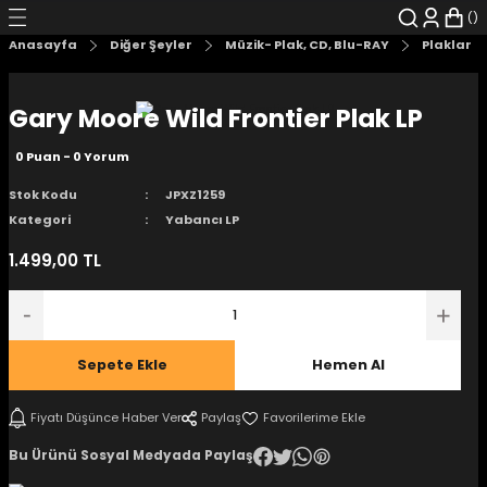
Geri Dön
Geri Dön
Geri Dön
Geri Dön
Geri Dön
Geri Dön
Anasayfa
Diğer Şeyler
Müzik- Plak, CD, Blu-RAY
Plaklar
şyalar
 Çizgi Roman
r
Gary Moore Wild Frontier Plak LP
arı
r
er
r
unlar
0 Puan - 0 Yorum
n Karakter
Stok Kodu
JPXZ1259
Kategori
Yabancı LP
ı Kitaplar
, Blu-RAY
1.499,00 TL
nlatmalar
d Kit
- Mug
i
- Gelişim Kitapları
Sepete Ekle
Hemen Al
Kitaplar
Fiyatı Düşünce Haber Ver
Paylaş
Bu Ürünü Sosyal Medyada Paylaş
aplar
istemleri