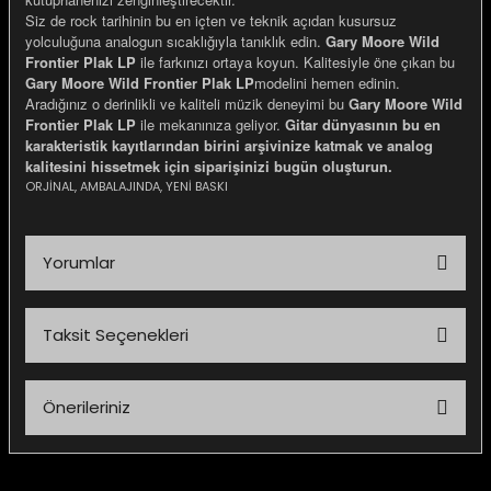
Siz de rock tarihinin bu en içten ve teknik açıdan kusursuz
yolculuğuna analogun sıcaklığıyla tanıklık edin.
Gary Moore Wild
Frontier Plak LP
ile farkınızı ortaya koyun. Kalitesiyle öne çıkan bu
Gary Moore Wild Frontier Plak LP
modelini hemen edinin.
Aradığınız o derinlikli ve kaliteli müzik deneyimi bu
Gary Moore Wild
Frontier Plak LP
ile mekanınıza geliyor.
Gitar dünyasının bu en
karakteristik kayıtlarından birini arşivinize katmak ve analog
kalitesini hissetmek için siparişinizi bugün oluşturun.
ORJİNAL, AMBALAJINDA, YENİ BASKI
Yorumlar
Taksit Seçenekleri
Bu ürüne ilk yorumu siz yapın!
Önerileriniz
Yorum Yaz
Bu ürünün fiyat bilgisi, resim, ürün açıklamalarında ve diğer
konularda yetersiz gördüğünüz noktaları öneri formunu