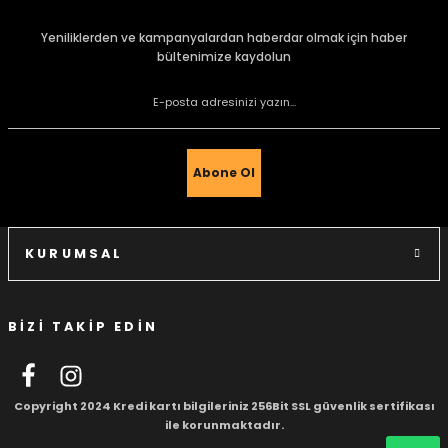
kullanarak tarafımıza iletebilirsiniz.
Görüş ve önerileriniz için teşekkür ederiz.
Yeniliklerden ve kampanyalardan haberdar olmak için haber
bültenimize kaydolun
Ürün resmi kalitesiz, bozuk veya görüntülenemiyor.
Ürün açıklamasında eksik bilgiler bulunuyor.
Ürün bilgilerinde hatalar bulunuyor.
Ürün fiyatı diğer sitelerden daha pahalı.
Abone Ol
Bu ürüne benzer farklı alternatifler olmalı.
KURUMSAL
BİZİ TAKİP EDİN
Gönder
Copyright 2024 Kredi kartı bilgileriniz 256Bit SSL güvenlik sertifikası
ile korunmaktadır.