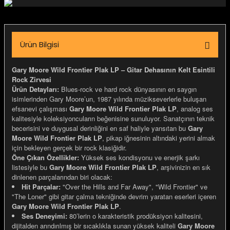
igara Aksesuarları
Ürün Bilgisi
si
Gary Moore Wild Frontier Plak LP – Gitar Dehasının Kelt Esintili
Rock Zirvesi
Ürün Detayları:
Blues-rock ve hard rock dünyasının en saygın
isimlerinden Gary Moore’un, 1987 yılında müzikseverlerle buluşan
efsanevi çalışması
Gary Moore Wild Frontier Plak LP
, analog ses
kalitesiyle koleksiyoncuların beğenisine sunuluyor. Sanatçının teknik
becerisini ve duygusal derinliğini en saf haliyle yansıtan bu
Gary
Moore Wild Frontier Plak LP
, pikap iğnesinin altındaki yerini almak
için bekleyen gerçek bir rock klasiğidir.
Öne Çıkan Özellikler:
Yüksek ses kondisyonu ve enerjik şarkı
listesiyle bu
Gary Moore Wild Frontier Plak LP
, arşivinizin en sık
dinlenen parçalarından biri olacak:
Hit Parçalar:
"Over the Hills and Far Away", "Wild Frontier" ve
Silahlar
"The Loner" gibi gitar çalma tekniğinde devrim yaratan eserleri içeren
Gary Moore Wild Frontier Plak LP
.
Ses Deneyimi:
80’lerin o karakteristik prodüksiyon kalitesini,
dijitalden arındırılmış bir sıcaklıkla sunan yüksek kaliteli
Gary Moore