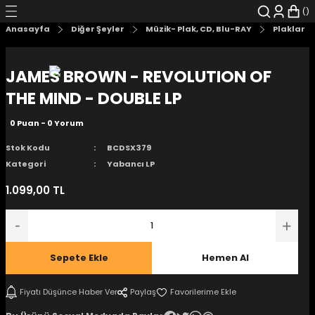
Geri Dön
Geri Dön
Geri Dön
Geri Dön
Geri Dön
Geri Dön
Anasayfa
Diğer Şeyler
Müzik- Plak, CD, Blu-RAY
Plaklar
şyalar
 Çizgi Roman
r
JAMES BROWN - REVOLUTION OF
arı
r
er
r
unlar
THE MIND - DOUBLE LP
0 Puan - 0 Yorum
n Karakter
Stok Kodu
BCDSX379
ı Kitaplar
, Blu-RAY
Kategori
Yabancı LP
1.099,00 TL
nlatmalar
d Kit
- Mug
i
- Gelişim Kitapları
Sepete Ekle
Hemen Al
Kitaplar
Fiyatı Düşünce Haber Ver
Paylaş
aplar
istemleri