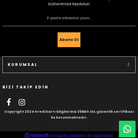
bültenimize kaydolun
Ürün resmi kalitesiz, bozuk veya görüntülenemiyor.
Ürün açıklamasında eksik bilgiler bulunuyor.
Ürün bilgilerinde hatalar bulunuyor.
Ürün fiyatı diğer sitelerden daha pahalı.
Abone Ol
Bu ürüne benzer farklı alternatifler olmalı.
KURUMSAL
BİZİ TAKİP EDİN
Gönder
Copyright 2024 Kredi kartı bilgileriniz 256Bit SSL güvenlik sertifikası
ile korunmaktadır.
ideasoft
ile
e-