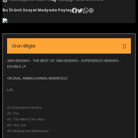
igara Aksesuarları
Bu Ürünü Sosyal Medyada Paylaş
si
Ürün Bilgisi
JIMI HENDRIX - THE BEST OF JIMI HENDRIX - EXPERIENCE HENDRIX -
DOUBLE LP
ORJİNAL, AMBALAJAINDA, BANDROLLÜ
LP1
A1-Experience Hendrix
Silahlar
A2- Fire
A3- The Wind Cries Mary
A4- Hey Joe
A5-All Along the Watchtower