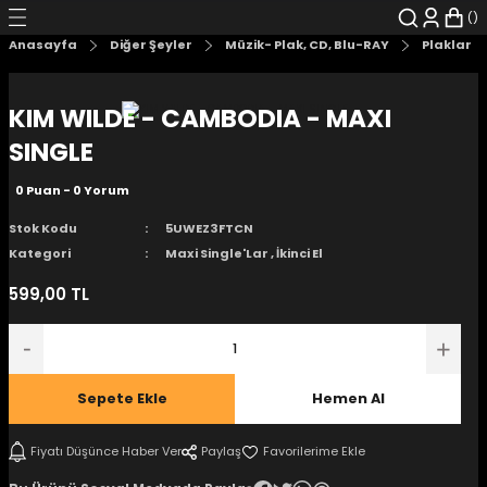
Geri Dön
Geri Dön
Geri Dön
Geri Dön
Geri Dön
Geri Dön
Anasayfa
Diğer Şeyler
Müzik- Plak, CD, Blu-RAY
Plaklar
şyalar
 Çizgi Roman
r
KIM WILDE - CAMBODIA - MAXI
arı
r
er
r
unlar
SINGLE
0 Puan - 0 Yorum
n Karakter
Stok Kodu
5UWEZ3FTCN
ı Kitaplar
, Blu-RAY
Kategori
Maxi Single'Lar
,
İkinci El
599,00 TL
nlatmalar
d Kit
- Mug
i
- Gelişim Kitapları
Sepete Ekle
Hemen Al
Kitaplar
Fiyatı Düşünce Haber Ver
Paylaş
aplar
istemleri