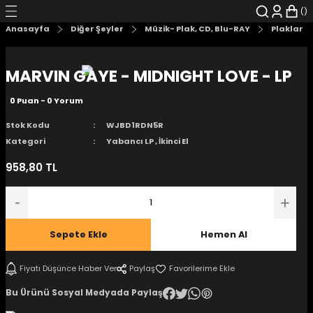
Geri Dön
Geri Dön
Geri Dön
Geri Dön
Geri Dön
Geri Dön
Anasayfa
Diğer Şeyler
Müzik- Plak, CD, Blu-RAY
Plaklar
şyalar
 Çizgi Roman
r
MARVIN GAYE - MIDNIGHT LOVE - LP
arı
r
er
r
unlar
0 Puan - 0 Yorum
n Karakter
Stok Kodu
WJBD1RDN5R
Kategori
Yabancı LP
,
İkinci El
ı Kitaplar
, Blu-RAY
958,80 TL
nlatmalar
d Kit
- Mug
i
- Gelişim Kitapları
Sepete Ekle
Hemen Al
Kitaplar
Fiyatı Düşünce Haber Ver
Paylaş
Bu Ürünü Sosyal Medyada Paylaş
aplar
istemleri