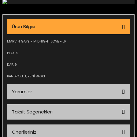
igara Aksesuarları
Ürün Bilgisi
si
MARVIN GAYE - MIDNIGHT LOVE - LP
PLAK: 9
KAP: 9
BANDROLLÜ, YENİ BASKI
Yorumlar
Taksit Seçenekleri
Silahlar
Bu ürüne ilk yorumu siz yapın!
Önerileriniz
Yorum Yaz