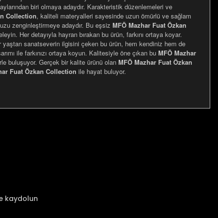
detaylarından biri olmaya adaydır. Karakteristik düzenlemeleri ve
 Collection
, kaliteli materyalleri sayesinde uzun ömürlü ve sağlam
uzu zenginleştirmeye adaydır. Bu eşsiz
MFÖ Mazhar Fuat Özkan
eyin. Her detayıyla hayran bırakan bu ürün, farkını ortaya koyar.
er yaştan sanatseverin ilgisini çeken bu ürün, hem kendiniz hem de
arımı ile farkınızı ortaya koyun. Kalitesiyle öne çıkan bu
MFÖ Mazhar
erle buluşuyor. Gerçek bir kalite ürünü olan
MFÖ Mazhar Fuat Özkan
r Fuat Özkan Collection
ile hayat buluyor.
za iletebilirsiniz.
ze kaydolun