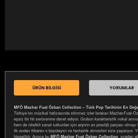
ÜRÜN BILGISI
YORUMLAR
MFÖ Mazhar Fuat Özkan Collection – Türk Pop Tarihinin En Değer
Türkiye’nin müzikal hafızasında silinmez izler bırakan Mazhar-Fuat-Ö
eşsiz bir hit serüvenine davet ediyor. Grubun karakteristik vokal armon
hem de nitelikli sanat tutkunları için arşivin en prestijli parçası olma
ilk andan itibaren o büyüleyici ve fantastik atmosferi size yaşatıyor. Y
hissettirir. Ayrıca bu
MFÖ Mazhar Fuat Özkan Collection
, sıradan a