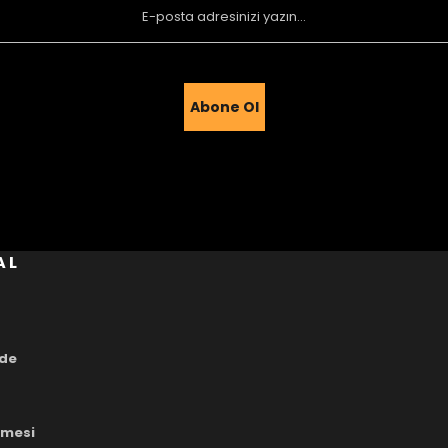
Abone Ol
Gönder
AL
ade
eşmesi