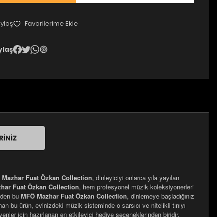
ylaş
ylaş
RINIZ
Mazhar Fuat Özkan Collection
, dinleyiciyi onlarca yıla yayılan
ar Fuat Özkan Collection
, hem profesyonel müzik koleksiyonerleri
 eden bu
MFÖ Mazhar Fuat Özkan Collection
, dinlemeye başladığınız
an bu ürün, evinizdeki müzik sisteminde o sarsıcı ve nitelikli tınıyı
nler için hazırlanan en etkileyici hediye seçeneklerinden biridir.