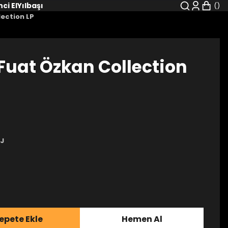
nci El
Yılbaşı
ection LP
uat Özkan Collection
J
epete Ekle
Hemen Al