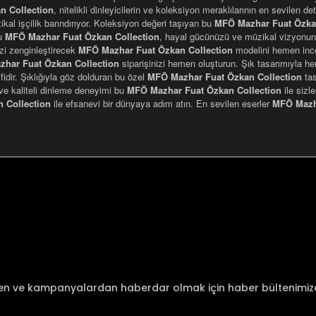
n Collection
, nitelikli dinleyicilerin ve koleksiyon meraklılarının en sevilen 
kal işçilik barındırıyor. Koleksiyon değeri taşıyan bu
MFÖ Mazhar Fuat Özkan
bu
MFÖ Mazhar Fuat Özkan Collection
, hayal gücünüzü ve müzikal vizyonun
izi zenginleştirecek
MFÖ Mazhar Fuat Özkan Collection
modelini hemen incel
har Fuat Özkan Collection
siparişinizi hemen oluşturun. Şık tasarımıyla h
ifidir. Şıklığıyla göz dolduran bu özel
MFÖ Mazhar Fuat Özkan Collection
tas
 ve kaliteli dinleme deneyimi bu
MFÖ Mazhar Fuat Özkan Collection
ile sizl
 Collection
ile efsanevi bir dünyaya adım atın. En sevilen eserler
MFÖ Mazha
nularda yetersiz gördüğünüz noktaları öneri formunu kullanarak tarafımı
Bu ürüne ilk yorumu siz yapın!
Yorum Yaz
den ve kampanyalardan haberdar olmak için haber bültenimi