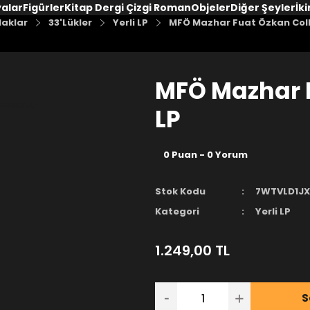
yalar
Figürler
Kitap Dergi Çizgi Roman
Objeler
Diğer Şeyler
İki
laklar
33'Lükler
Yerli LP
MFÖ Mazhar Fuat Özkan Coll
MFÖ Mazhar F
LP
0 Puan - 0 Yorum
Stok Kodu
7WTVLD1JX
Kategori
Yerli LP
1.249,00 TL
S