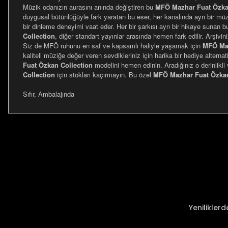
Müzik odanızın aurasını anında değiştiren bu
MFÖ Mazhar Fuat Özka
duygusal bütünlüğüyle fark yaratan bu eser, her kanalında ayrı bir müzi
bir dinleme deneyimi vaat eder. Her bir şarkısı ayrı bir hikaye sunan 
Collection
, diğer standart yayınlar arasında hemen fark edilir. Arşivin
Siz de MFÖ ruhunu en saf ve kapsamlı haliyle yaşamak için
MFÖ Maz
kaliteli müziğe değer veren sevdikleriniz için harika bir hediye alternat
Fuat Özkan Collection
modelini hemen edinin. Aradığınız o derinlikli
Collection
için stokları kaçırmayın. Bu özel
MFÖ Mazhar Fuat Özkan
Sıfır, Ambalajında
Bu ürünün fiyat bilgisi, resim, ürün açıklamalarında ve diğer ko
Görüş ve önerileriniz için teşekkür ederiz.
Ürün resmi kalitesiz, bozuk veya görüntülenemiyor.
Ürün açıklamasında eksik bilgiler bulunuyor.
Ürün bilgilerinde hatalar bulunuyor.
Ürün fiyatı diğer sitelerden daha pahalı.
Yenilikler
Bu ürüne benzer farklı alternatifler olmalı.