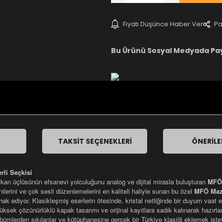
Fiyatı Düşünce Haber Ver
Pa
Bu Ürünü Sosyal Medyada Pa
TAKSIT SEÇENEKLERI
ÖNERILE
li Seçkisi
zkan üçlüsünün efsanevi yolculuğunu analog ve dijital mirasla buluşturan
MFÖ 
ilerini ve çok sesli düzenlemelerini en kaliteli haliyle sunan bu özel
MFÖ Mazh
yı hak ediyor. Klasikleşmiş eserlerin ötesinde, kristal netliğinde bir duyum vaat
üksek çözünürlüklü kapak tasarımı ve orijinal kayıtlara sadık kalınarak hazırlan
lbümlerden sıkılanlar ve kütüphanesine gerçek bir Türkiye klasiği eklemek isteye