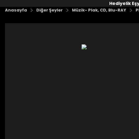
Hediyelik Eş
Anasayfa
Diğer Şeyler
Müzik- Plak, CD, Blu-RAY
P