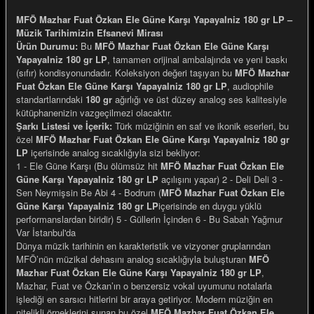
MFÖ Mazhar Fuat Özkan Ele Güne Karşı Yapayalniz 180 gr LP –
Müzik Tarihimizin Efsanevi Mirası
Ürün Durumu:
Bu
MFÖ Mazhar Fuat Özkan Ele Güne Karşı
Yapayalniz 180 gr LP
, tamamen orijinal ambalajında ve yeni baskı
(sıfır) kondisyonundadır. Koleksiyon değeri taşıyan bu
MFÖ Mazhar
e Gemiler
Fuat Özkan Ele Güne Karşı Yapayalniz 180 gr LP
, audiophile
standartlarındaki
180 gr
ağırlığı ve üst düzey analog ses kalitesiyle
kütüphanenizin vazgeçilmezi olacaktır.
Şarkı Listesi ve İçerik:
Türk müziğinin en saf ve ikonik eserleri, bu
özel
MFÖ Mazhar Fuat Özkan Ele Güne Karşı Yapayalniz 180 gr
LP
içerisinde analog sıcaklığıyla sizi bekliyor:
1 - Ele Güne Karşı (Bu ölümsüz hit
MFÖ Mazhar Fuat Özkan Ele
Güne Karşı Yapayalniz 180 gr LP
açılışını yapar) 2 - Deli Deli 3 -
Sen Neymişsin Be Abi 4 - Bodrum (
MFÖ Mazhar Fuat Özkan Ele
Güne Karşı Yapayalniz 180 gr LP
içerisinde en duygu yüklü
performanslardan biridir) 5 - Güllerin İçinden 6 - Bu Sabah Yağmur
Var İstanbul'da
Dünya müzik tarihinin en karakteristik ve vizyoner gruplarından
MFÖ’nün müzikal dehasını analog sıcaklığıyla buluşturan
MFÖ
Mazhar Fuat Özkan Ele Güne Karşı Yapayalniz 180 gr LP
,
Mazhar, Fuat ve Özkan’ın o benzersiz vokal uyumunu notalarla
işlediği en sarsıcı hitlerini bir araya getiriyor. Modern müziğin en
nitelikli örneklerini sunan bu özel
MFÖ Mazhar Fuat Özkan Ele