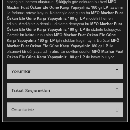
siparişinizi hemen oluşturun. Şıklığıyla göz dolduran bu özel
MFÖ
Mazhar Fuat Özkan Ele Güne Karşı Yapayalniz 180 gr LP
tasarımı
ile farkınızı ortaya koyun. Kalitesiyle öne çıkan bu
MFÖ Mazhar Fuat
Özkan Ele Güne Karşı Yapayalniz 180 gr LP
modelini hemen
edinin. Aradığınız o derinlikli dinleme deneyimi bu
MFÖ Mazhar Fuat
Özkan Ele Güne Karşı Yapayalniz 180 gr LP
ile sizlerle buluşuyor.
Gerçek bir kalite ürünü olan
MFÖ Mazhar Fuat Özkan Ele Güne
Karşı Yapayalniz 180 gr LP
için stokları kaçırmayın. Bu özel
MFÖ
Mazhar Fuat Özkan Ele Güne Karşı Yapayalniz 180 gr LP
ile
efsanevi bir dünyaya adım atın. En sevilen eserler
MFÖ Mazhar Fuat
Özkan Ele Güne Karşı Yapayalniz 180 gr LP
ile hayat buluyor.
Yorumlar
Taksit Seçenekleri
Bu ürüne ilk yorumu siz yapın!
Önerileriniz
Yorum Yaz
Bu ürünün fiyat bilgisi, resim, ürün açıklamalarında ve diğer
konularda yetersiz gördüğünüz noktaları öneri formunu