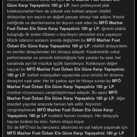
Güne Karşı Yapayalniz 180 gr LP
, hem profesyonel plak
koleksiyonerleri hem de yüksek ses kalitesi arayan nitelikli
dinleyiciler için arşivin en değerli parçası olmayı hak ediyor. Kristal
netliğinde ve derinlemesine bir duyum vaat eden bu
MFÖ Mazhar
Fuat Özkan Ele Güne Karşı Yapayalniz 180 gr LP
, iğnenin plakla
buluştuğu ilk andan itibaren o büyüleyici atmosferi size yaşatıyor.
Müzik odanızın aurasını anında değiştiren bu
MFÖ Mazhar Fuat
Özkan Ele Güne Karşı Yapayalniz 180 gr LP
, nitelikli dinleyicilerin
en sevilen detaylarından biri olmaya adaydır. Karakteristik vokal
performansları ve armonik bütünlüğüyle fark yaratan bu eser, her
kanalında ayrı bir müzikal işçilik barındırıyor. Koleksiyon değeri
taşıyan bu
MFÖ Mazhar Fuat Özkan Ele Güne Karşı Yapayalniz
180 gr LP
, kaliteli materyalleri sayesinde uzun ömürlü bir dinleme
deneyimi vaat eder. Her bir şarkısı ayrı bir hikaye sunan bu
MFÖ
Mazhar Fuat Özkan Ele Güne Karşı Yapayalniz 180 gr LP
,
müzikal vizyonunuzu zenginleştirmeye adaydır. Bu eşsiz
MFÖ
Mazhar Fuat Özkan Ele Güne Karşı Yapayalniz 180 gr LP
, diğer
standart yayınlar arasında hemen fark edilir. Arşivinizi
zenginleştirecek
MFÖ Mazhar Fuat Özkan Ele Güne Karşı
Yapayalniz 180 gr LP
modelini hemen inceleyin. Her detayıyla
hayran bırakan bu ürün, farkını ortaya koyar.
Siz de MFÖ’nün bu benzersiz albümünü en saf haliyle yaşamak için
MFÖ Mazhar Fuat Özkan Ele Güne Karşı Yapayalniz 180 gr LP