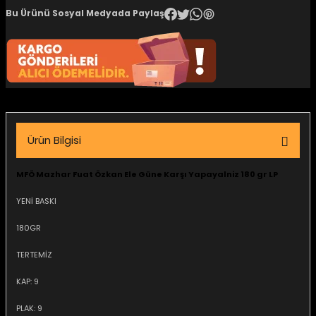
Bu Ürünü Sosyal Medyada Paylaş
igara Aksesuarları
si
Ürün Bilgisi
MFÖ Mazhar Fuat Özkan Ele Güne Karşı Yapayalniz 180 gr LP
YENİ BASKI
180GR
TERTEMİZ
Silahlar
KAP: 9
PLAK: 9