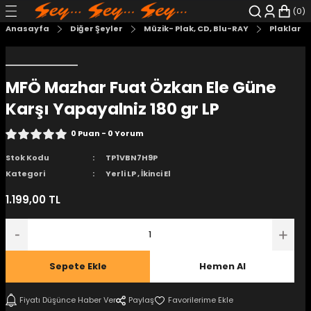
0
Geri Dön
Geri Dön
Geri Dön
Geri Dön
Geri Dön
Geri Dön
Anasayfa
Diğer Şeyler
Müzik- Plak, CD, Blu-RAY
Plaklar
şyalar
 Çizgi Roman
r
MFÖ Mazhar Fuat Özkan Ele Güne
arı
r
er
r
unlar
Karşı Yapayalniz 180 gr LP
n Karakter
0 Puan - 0 Yorum
ı Kitaplar
, Blu-RAY
Stok Kodu
TP1VBN7H9P
Kategori
Yerli LP
,
İkinci El
nlatmalar
d Kit
1.199,00 TL
- Mug
i
- Gelişim Kitapları
Kitaplar
Sepete Ekle
Hemen Al
aplar
istemleri
Fiyatı Düşünce Haber Ver
Paylaş