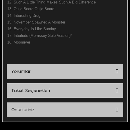
12.
Such A Little Thing Makes Such A Big Difference
13.
Ouija Board Ouija Board
14.
Interesting Drug
15.
November Spawned A Monster
16.
Everyday Is Like Sunday
e Gemiler
17.
Interlude (Morrissey Solo Version)*
18.
Moonriver
Yorumlar
Taksit Seçenekleri
Bu ürüne ilk yorumu siz yapın!
Önerileriniz
Yorum Yaz
Bu ürünün fiyat bilgisi, resim, ürün açıklamalarında ve diğer
konularda yetersiz gördüğünüz noktaları öneri formunu