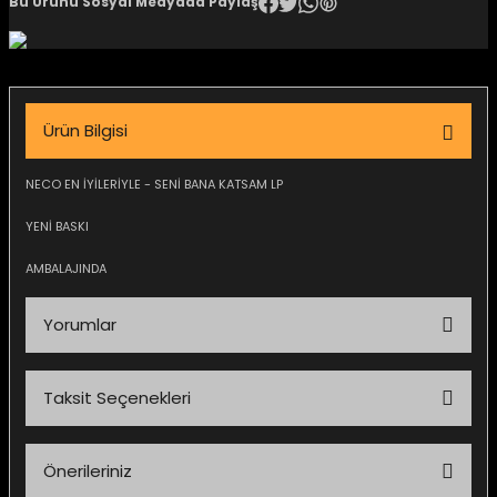
Bu Ürünü Sosyal Medyada Paylaş
igara Aksesuarları
Ürün Bilgisi
si
NECO EN İYİLERİYLE - SENİ BANA KATSAM LP
YENİ BASKI
AMBALAJINDA
Yorumlar
Taksit Seçenekleri
Silahlar
Bu ürüne ilk yorumu siz yapın!
Önerileriniz
Yorum Yaz