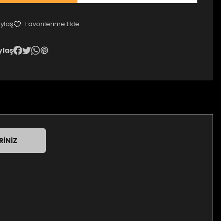
ylaş
ylaş
RINIZ