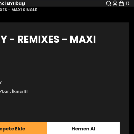
nci El
Yılbaşı
XES - MAXI SINGLE
Y - REMIXES - MAXI
Y
e'Lar
,
İkinci El
epete Ekle
Hemen Al