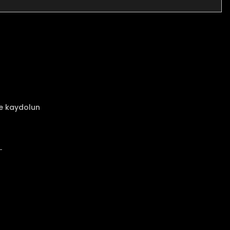
za iletebilirsiniz.
ze kaydolun