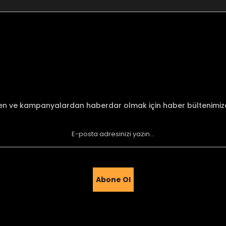
nularda yetersiz gördüğünüz noktaları öneri formunu kullanarak tarafımı
Bu ürüne ilk yorumu siz yapın!
Yorum Yaz
den ve kampanyalardan haberdar olmak için haber bültenimi
Abone Ol
Gönder