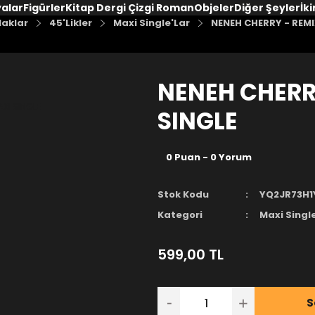
yalar
Figürler
Kitap Dergi Çizgi Roman
Objeler
Diğer Şeyler
İki
laklar
45'Likler
Maxi Single'Lar
NENEH CHERRY - REMI
NENEH CHERR
SINGLE
0 Puan - 0 Yorum
Stok Kodu
YQ2JR73H1
Kategori
Maxi Singl
599,00 TL
S