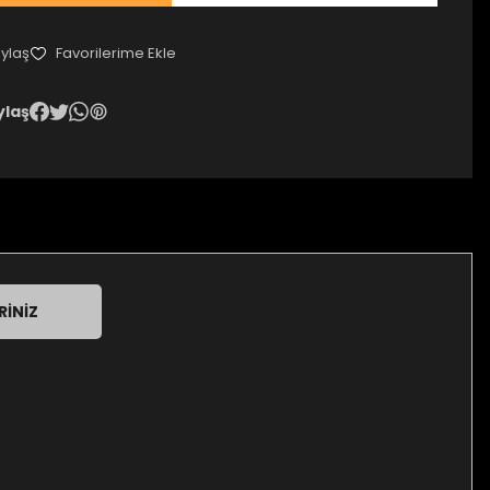
ylaş
ylaş
RINIZ