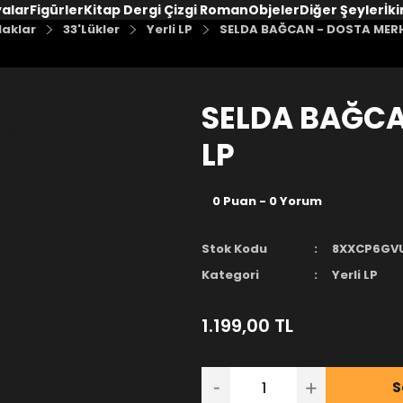
yalar
Figürler
Kitap Dergi Çizgi Roman
Objeler
Diğer Şeyler
İki
laklar
33'Lükler
Yerli LP
SELDA BAĞCAN - DOSTA MERH
SELDA BAĞCA
LP
0 Puan - 0 Yorum
Stok Kodu
8XXCP6GV
Kategori
Yerli LP
1.199,00 TL
S