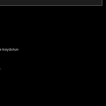
za iletebilirsiniz.
ze kaydolun