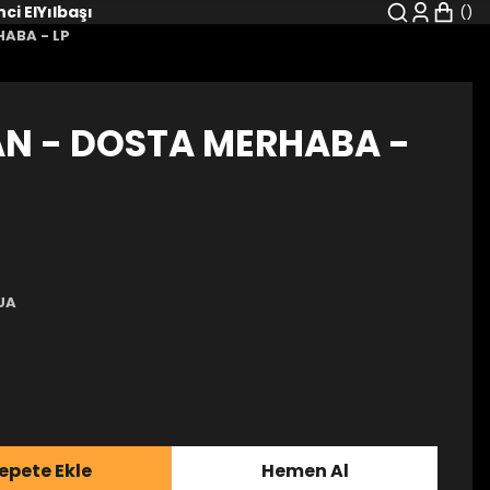
nci El
Yılbaşı
ABA - LP
N - DOSTA MERHABA -
UA
epete Ekle
Hemen Al