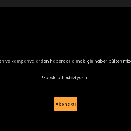
nularda yetersiz gördüğünüz noktaları öneri formunu kullanarak tarafımı
Bu ürüne ilk yorumu siz yapın!
Yorum Yaz
den ve kampanyalardan haberdar olmak için haber bültenimi
Abone Ol
Gönder