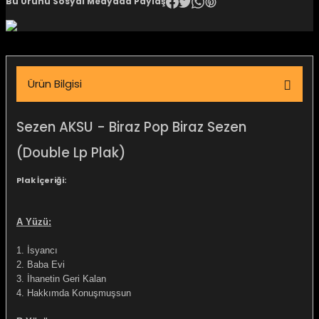
Bu Ürünü Sosyal Medyada Paylaş
igara Aksesuarları
Ürün Bilgisi
si
Sezen AKSU - Biraz Pop Biraz Sezen
(Double Lp Plak)
Plak İçeriği:
A Yüzü:
1. İsyancı
Silahlar
2. Baba Evi
3. İhanetin Geri Kalan
4. Hakkımda Konuşmuşsun