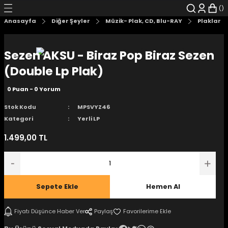
Geri Dön
Geri Dön
Geri Dön
Geri Dön
Geri Dön
Geri Dön
Anasayfa
Diğer Şeyler
Müzik- Plak, CD, Blu-RAY
Plaklar
şyalar
 Çizgi Roman
r
Sezen AKSU - Biraz Pop Biraz Sezen
arı
r
er
r
unlar
(Double Lp Plak)
0 Puan - 0 Yorum
n Karakter
Stok Kodu
MPSVYZ46
ı Kitaplar
, Blu-RAY
Kategori
Yerli LP
1.499,00 TL
nlatmalar
d Kit
- Mug
i
- Gelişim Kitapları
Sepete Ekle
Hemen Al
Kitaplar
Fiyatı Düşünce Haber Ver
Paylaş
aplar
istemleri