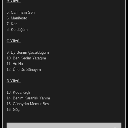
B Yüzü:
5. Canımsın Sen
6. Manifesto
7. Köz
8. Kördüğüm
e Gemiler
C Yüzü:
9. Ey Benim Çocukluğum
10. Ben Kedim Yatağım
11. Hu Hu
12. Üfle De Söneyim
D Yüzü:
13. Koca Kıçlı
14. Benim Karanlık Yanım
15. Günaydın Memur Bey
16. Göç