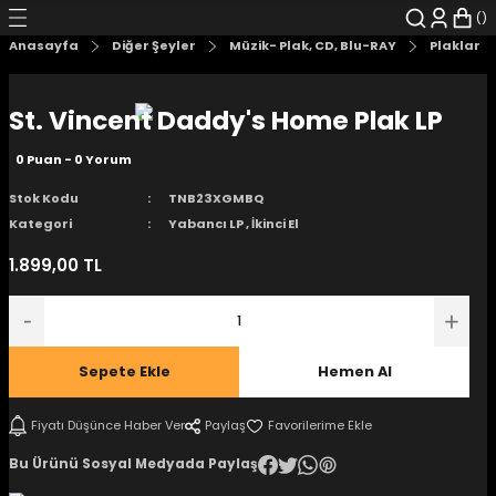
Geri Dön
Geri Dön
Geri Dön
Geri Dön
Geri Dön
Geri Dön
Anasayfa
Diğer Şeyler
Müzik- Plak, CD, Blu-RAY
Plaklar
şyalar
 Çizgi Roman
r
St. Vincent Daddy's Home Plak LP
arı
r
er
r
unlar
0 Puan - 0 Yorum
n Karakter
Stok Kodu
TNB23XGMBQ
Kategori
Yabancı LP
,
İkinci El
ı Kitaplar
, Blu-RAY
1.899,00 TL
nlatmalar
d Kit
- Mug
i
- Gelişim Kitapları
Sepete Ekle
Hemen Al
Kitaplar
Fiyatı Düşünce Haber Ver
Paylaş
Bu Ürünü Sosyal Medyada Paylaş
aplar
istemleri