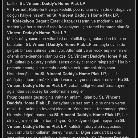
kaliteli
St. Vincent Daddy's Home Plak LP
.
Format:
Retro-funk ve psikedelik pop ruhunu evinizde en doğal ve
dolgun haliyle hissettiren
St. Vincent Daddy's Home Plak LP
.
Koleksiyon Değeri:
Estetik kapak tasarımı ve modern klasik
statüsüyle her alternatif rock koleksiyonu için temel bir parça olan
St.
Vincent Daddy's Home Plak LP
.
e Gemiler
Müzik dünyasının son yıllardaki en nitelikli çalışmalarından biri olan
bu albüm,
St. Vincent Daddy's Home Plak LP
formatıyla evinizde
gerçek bir ses sahnesi yaratıyor. Alternatif ve art-rock arşivlerinin en
önemli örneklerinden olan bu özel
St. Vincent Daddy's Home Plak
LP
, kaliteli plak arayışındaki seçici dinleyiciler için rakipsizdir. Her bir
parçada sanatçının o meşhur zeki ve çok katmanlı dünyasını
hissedeceğiniz bu
St. Vincent Daddy's Home Plak LP
, sizi ilk
dönüşten itibaren müzikal bir dehanın vizyonuna davet ediyor. Bu
St.
Vincent Daddy's Home Plak LP
, vokal netliği ve enstrüman ayrımı
açısından üst düzey bir performans sergiler.
Pikap başında geçirdiğiniz vakitleri anlamlı kılan bu
St. Vincent
Daddy's Home Plak LP
, detaylara ve ses temizliğine önem veren
müzik tutkunlarının favorisi olacaktır. Karakteristik tasarımıyla görsel
bir arşiv değeri taşıyan bu
St. Vincent Daddy's Home Plak LP
, her
dinleyişte yeni bir tını barındırıyor. Koleksiyon değeri taşıyan bu
St.
Vincent Daddy's Home Plak LP
, kaliteli materyalleri sayesinde
uzun ömürlü bir kullanım deneyimi sunar. Diğer standart baskılar
arasından ses dolgunluğuyla hemen ayrışan bu
St. Vincent Daddy's