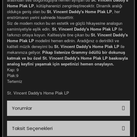
Home Plak LP
, kütüphanenizi zenginleştirecektir. Dinamik aralığı
oldukça geniş olan bu
St. Vincent Daddy's Home Plak LP
, her
enstrümanın yerini sahnede hissettirir.
Siz de modern rockın bu en estetik ve güçlü hikayesine analogun
samimiyetiyle eşlik edin.
St. Vincent Daddy's Home Plak LP
ile
farkınızı ortaya koyun. Kalitesiyle öne çıkan bu
St. Vincent Daddy's
Home Plak LP
modelini hemen edinin. Aradığınız o derinlikli ve
kaliteli müzik deneyimi bu
St. Vincent Daddy's Home Plak LP
ile
mekanınıza geliyor.
Pikap listenize Grammy ödüllü bir dokunuş
katmak ve bu özel St. Vincent Daddy's Home Plak LP baskısıyla
analog keyfini yaşamak için sepetinizi hemen onaylayın.
Kap: 9
Plak:9
Tertemiz
St. Vincent Daddy's Home Plak LP
Yorumlar
Taksit Seçenekleri
Bu ürüne ilk yorumu siz yapın!