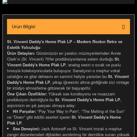
igara Aksesuarları
Ürün Bilgisi
si
St. Vincent Daddy's Home Plak LP – Modern Rockın Retro ve
Estetik Yolculuğu
Ürün Detayları:
Günümüzün en yaratıcı müzisyenlerinden Annie
Clark’ın (St. Vincent) 70'ler prodüksiyonlarına selam durduğu
St.
Vincent Daddy's Home Plak LP
, analog sesin o sıcak ve puslu
tınısıyla koleksiyoncularla buluşuyor. Sanatçının o meşhur vokal
ustalığını ve gitar dehasını en samimi haliyle yansıtan bu
St. Vincent
Daddy's Home Plak LP
, pikap iğnesinin altına girdiğinde sizi vintage
bir stüdyo atmosferine götürecek bir başyapıttır.
Öne Çıkan Özellikler:
Yüksek ses kondisyonu ve muazzam
prodüksiyon derinliğiyle bu
St. Vincent Daddy's Home Plak LP
,
arşivinizin en şık parçası olmaya aday:
Hit Parçalar:
"Pay Your Way in Pain", "The Melting of the Sun"
Silahlar
ve "Down" gibi ödüllü eserleri içeren
St. Vincent Daddy's Home
Plak LP
.
Ses Deneyimi:
Jack Antonoff ve St. Vincent imzalı o meşhur
zengin düzenlemeleri dijitalden arındırılmış bir derinlikle sunan yüksek