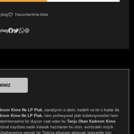
ylaş
ylaş
RINIZ
dınım Kime Ne LP Plak
, sanatçının o derin, kederli ve bir o kadar da
dınım Kime Ne LP Plak
, hem profesyonel plak koleksiyonerleri hem
e ve derinlemesine bir duyum vaat eden bu
Tanju Okan Kadınım Kime
ijinal kayıtlara sadık kalarak hazırlanan bu ürün, evinizdeki müzik
kütüphanesine gerçek bir Türkiye efsanesi eklemek isteyenler için