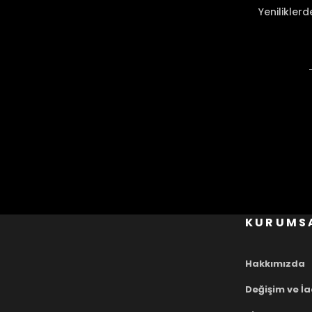
Ürün fiyatı diğer sitelerden daha pahalı.
Yenilikler
Bu ürüne benzer farklı alternatifler olmalı.
KURUMS
Hakkımızda
Değişim ve İ