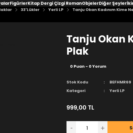
yalar
Figürler
Kitap Dergi Çizgi Roman
Objeler
Diğer Şeyler
İki
laklar
33'Lükler
Yerli LP
Tanju Okan Kadınım Kime Ne
Tanju Okan 
Plak
0 Puan - 0 Yorum
Stok Kodu
BEFHMR69
Kategori
Yerli LP
999,00 TL
S