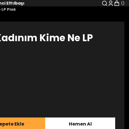
nci El
Yılbaşı
 LP Plak
Kadınım Kime Ne LP
epete Ekle
Hemen Al