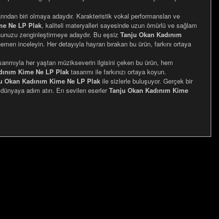
ylarından biri olmaya adaydır. Karakteristik vokal performansları ve
me Ne LP Plak
, kaliteli materyalleri sayesinde uzun ömürlü ve sağlam
nunuzu zenginleştirmeye adaydır. Bu eşsiz
Tanju Okan Kadınım
emen inceleyin. Her detayıyla hayran bırakan bu ürün, farkını ortaya
asarımıyla her yaştan müzikseverin ilgisini çeken bu ürün, hem
dınım Kime Ne LP Plak
tasarımı ile farkınızı ortaya koyun.
u Okan Kadınım Kime Ne LP Plak
ile sizlerle buluşuyor. Gerçek bir
r dünyaya adım atın. En sevilen eserler
Tanju Okan Kadınım Kime
za iletebilirsiniz.