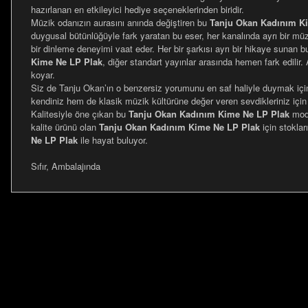
hazırlanan en etkileyici hediye seçeneklerinden biridir.
Müzik odanızın aurasını anında değiştiren bu
Tanju Okan Kadınım K
duygusal bütünlüğüyle fark yaratan bu eser, her kanalında ayrı bir müz
bir dinleme deneyimi vaat eder. Her bir şarkısı ayrı bir hikaye sunan 
Kime Ne LP Plak
, diğer standart yayınlar arasında hemen fark edilir.
koyar.
Siz de Tanju Okan’ın o benzersiz yorumunu en saf haliyle duymak iç
kendiniz hem de klasik müzik kültürüne değer veren sevdikleriniz için h
Kalitesiyle öne çıkan bu
Tanju Okan Kadınım Kime Ne LP Plak
mode
kalite ürünü olan
Tanju Okan Kadınım Kime Ne LP Plak
için stokla
Ne LP Plak
ile hayat buluyor.
Sıfır, Ambalajında
Bu ürünün fiyat bilgisi, resim, ürün açıklamalarında ve diğer ko
Görüş ve önerileriniz için teşekkür ederiz.
Ürün resmi kalitesiz, bozuk veya görüntülenemiyor.
Ürün açıklamasında eksik bilgiler bulunuyor.
Ürün bilgilerinde hatalar bulunuyor.