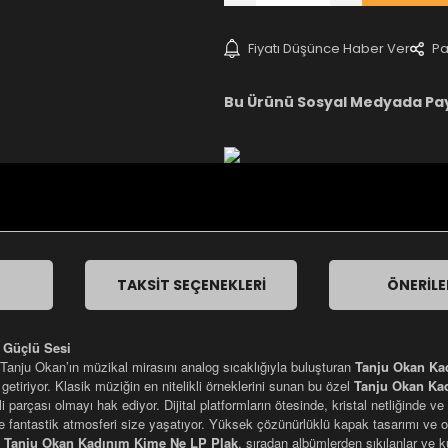
Fiyatı Düşünce Haber Ver
Pa
Bu Ürünü Sosyal Medyada Pa
TAKSIT SEÇENEKLERI
ÖNERILE
 Güçlü Sesi
 Tanju Okan’ın müzikal mirasını analog sıcaklığıyla buluşturan
Tanju Okan Ka
 getiriyor. Klasik müziğin en nitelikli örneklerini sunan bu özel
Tanju Okan Ka
erli parçası olmayı hak ediyor. Dijital platformların ötesinde, kristal netliğind
ve fantastik atmosferi size yaşatıyor. Yüksek çözünürlüklü kapak tasarımı ve or
u
Tanju Okan Kadınım Kime Ne LP Plak
, sıradan albümlerden sıkılanlar ve 