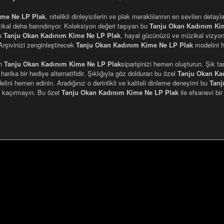
ime Ne LP Plak
, nitelikli dinleyicilerin ve plak meraklılarının en sevilen deta
ikal deha barındırıyor. Koleksiyon değeri taşıyan bu
Tanju Okan Kadınım Ki
bu
Tanju Okan Kadınım Kime Ne LP Plak
, hayal gücünüzü ve müzikal vizyo
 Arşivinizi zenginleştirecek
Tanju Okan Kadınım Kime Ne LP Plak
modelini h
in
Tanju Okan Kadınım Kime Ne LP Plak
siparişinizi hemen oluşturun. Şık t
arika bir hediye alternatifidir. Şıklığıyla göz dolduran bu özel
Tanju Okan Ka
lini hemen edinin. Aradığınız o derinlikli ve kaliteli dinleme deneyimi bu
Tanj
rı kaçırmayın. Bu özel
Tanju Okan Kadınım Kime Ne LP Plak
ile efsanevi bi
nularda yetersiz gördüğünüz noktaları öneri formunu kullanarak tarafımı
Bu ürüne ilk yorumu siz yapın!
Yorum Yaz