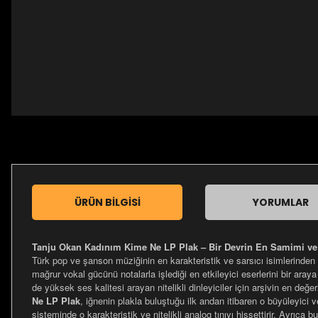
ÜRÜN BILGISI
YORUMLAR
Tanju Okan Kadınım Kime Ne LP Plak – Bir Devrin En Samimi ve
Türk pop ve şanson müziğinin en karakteristik ve sarsıcı isimlerinden
mağrur vokal gücünü notalarla işlediği en etkileyici eserlerini bir araya
de yüksek ses kalitesi arayan nitelikli dinleyiciler için arşivin en değ
Ne LP Plak
, iğnenin plakla buluştuğu ilk andan itibaren o büyüleyici 
sisteminde o karakteristik ve nitelikli analog tınıyı hissettirir. Ayrıca b