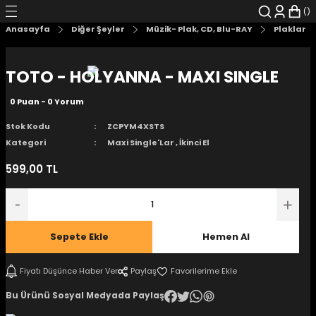
Geri Dön
Geri Dön
Geri Dön
Geri Dön
Geri Dön
Geri Dön
Anasayfa
Diğer Şeyler
Müzik- Plak, CD, Blu-RAY
Plaklar
şyalar
 Çizgi Roman
r
TOTO - HOLYANNA - MAXI SINGLE
arı
r
er
r
unlar
0 Puan - 0 Yorum
n Karakter
Stok Kodu
ZCPYM4XSTS
Kategori
Maxi Single'Lar
,
İkinci El
ı Kitaplar
, Blu-RAY
599,00 TL
nlatmalar
d Kit
- Mug
i
- Gelişim Kitapları
Sepete Ekle
Hemen Al
Kitaplar
Fiyatı Düşünce Haber Ver
Paylaş
Bu Ürünü Sosyal Medyada Paylaş
aplar
istemleri