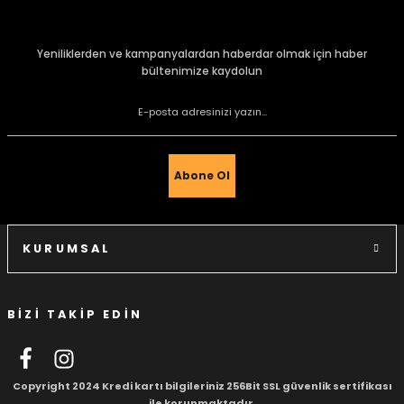
konularda yetersiz gördüğünüz noktaları öneri formunu
kullanarak tarafımıza iletebilirsiniz.
Görüş ve önerileriniz için teşekkür ederiz.
Yeniliklerden ve kampanyalardan haberdar olmak için haber
bültenimize kaydolun
Ürün resmi kalitesiz, bozuk veya görüntülenemiyor.
e Gemiler
Ürün açıklamasında eksik bilgiler bulunuyor.
Ürün bilgilerinde hatalar bulunuyor.
Ürün fiyatı diğer sitelerden daha pahalı.
Abone Ol
Bu ürüne benzer farklı alternatifler olmalı.
KURUMSAL
BİZİ TAKİP EDİN
Gönder
Copyright 2024 Kredi kartı bilgileriniz 256Bit SSL güvenlik sertifikası
ile korunmaktadır.