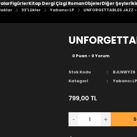
yalar
Figürler
Kitap Dergi Çizgi Roman
Objeler
Diğer Şeyler
İki
laklar
33'Lükler
Yabancı LP
UNFORGETTABLES JAZZ -
UNFORGETTAB
0 Puan - 0 Yorum
Stok Kodu
BJLNWYZ6
Kategori
Yabancı L
799,00 TL
S