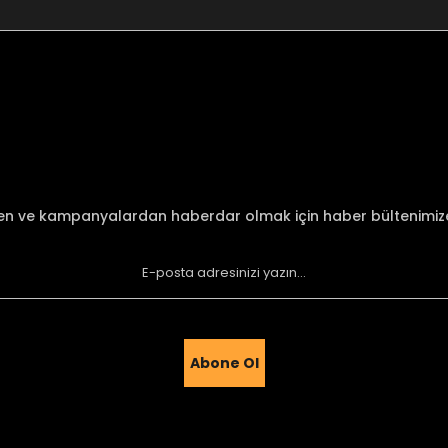
nularda yetersiz gördüğünüz noktaları öneri formunu kullanarak tarafımı
Bu ürüne ilk yorumu siz yapın!
Yorum Yaz
den ve kampanyalardan haberdar olmak için haber bültenimi
Abone Ol
Gönder