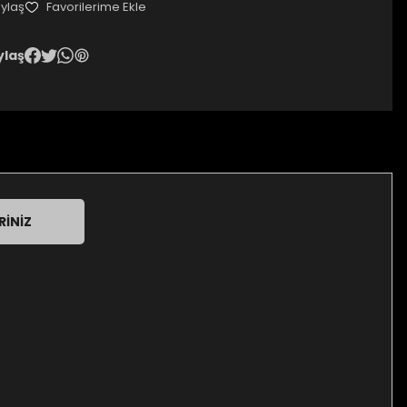
ylaş
ylaş
RINIZ