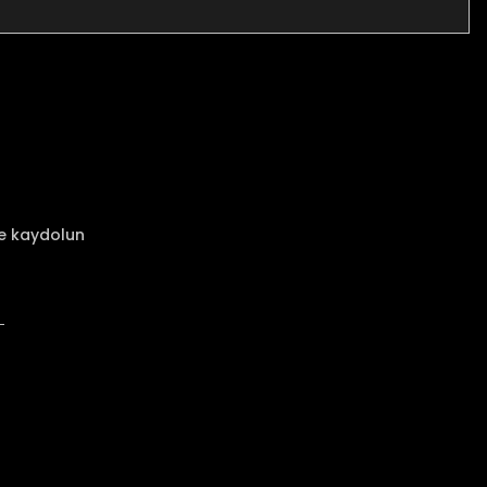
za iletebilirsiniz.
ze kaydolun