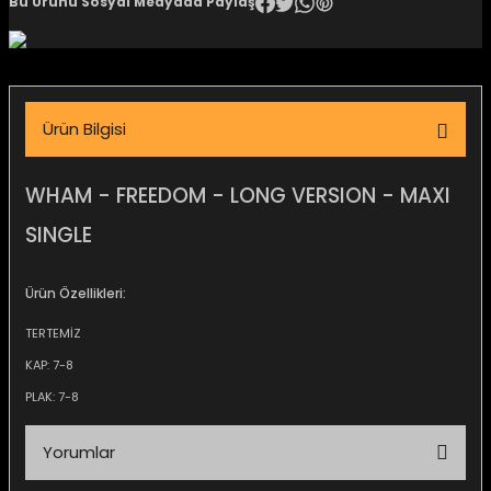
Bu Ürünü Sosyal Medyada Paylaş
igara Aksesuarları
Ürün Bilgisi
si
WHAM - FREEDOM - LONG VERSION - MAXI
SINGLE
Ürün Özellikleri:
TERTEMİZ
KAP: 7-8
PLAK: 7-8
Silahlar
Yorumlar