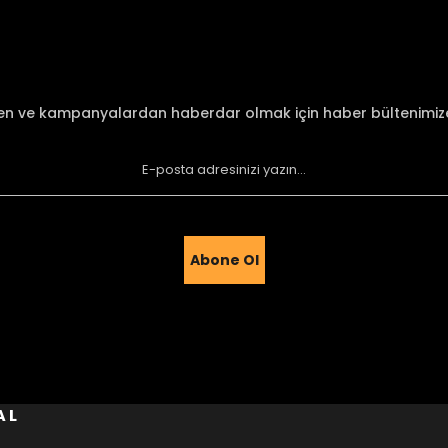
Yorum Yaz
den ve kampanyalardan haberdar olmak için haber bültenimi
Abone Ol
Gönder
AL