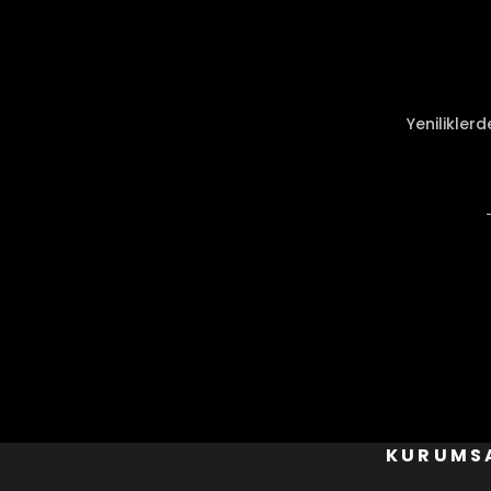
Ürün resmi kalitesiz, bozuk veya görüntülenemiyor.
Ürün açıklamasında eksik bilgiler bulunuyor.
Ürün bilgilerinde hatalar bulunuyor.
Ürün fiyatı diğer sitelerden daha pahalı.
Yenilikler
Bu ürüne benzer farklı alternatifler olmalı.
KURUMS