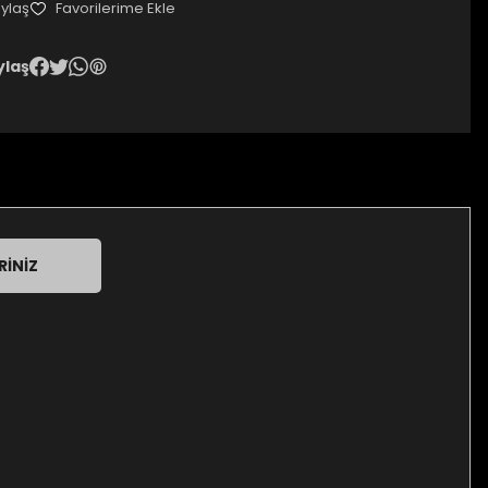
ylaş
ylaş
RINIZ