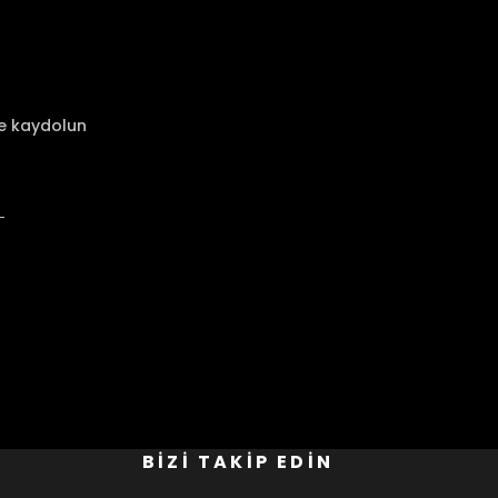
ze kaydolun
BİZİ TAKİP EDİN