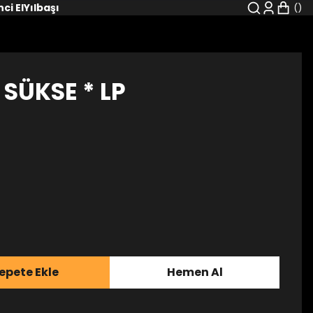
nci El
Yılbaşı
 SÜKSE * LP
epete Ekle
Hemen Al