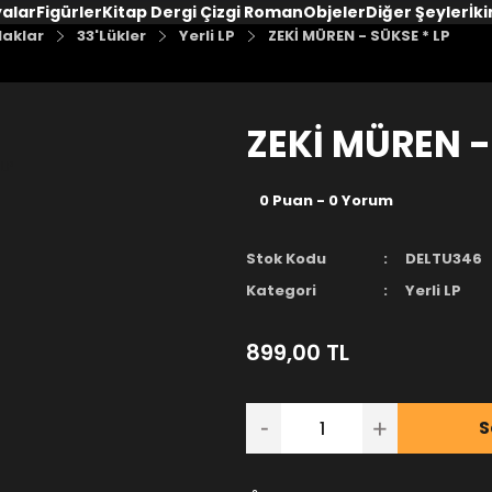
yalar
Figürler
Kitap Dergi Çizgi Roman
Objeler
Diğer Şeyler
İki
laklar
33'Lükler
Yerli LP
ZEKİ MÜREN - SÜKSE * LP
ZEKİ MÜREN -
0 Puan - 0 Yorum
Stok Kodu
DELTU346
Kategori
Yerli LP
899,00 TL
S