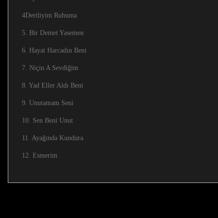
4Dertliyim Ruhuma
5. Bir Demet Yasemen
6. Hayat Harcadın Beni
7. Niçin A Sevdiğim
8. Yad Eller Aldı Beni
9. Unutamam Seni
10. Sen Beni Unut
11. Ayağında Kundura
12. Esmerim .
Bu ürünün fiyat bilgisi, resim, ürün açıklamalarında ve diğer ko
Görüş ve önerileriniz için teşekkür ederiz.