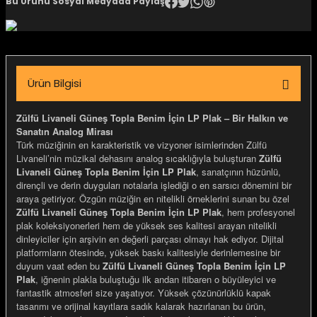
Bu Ürünü Sosyal Medyada Paylaş
igara Aksesuarları
Ürün Bilgisi
si
Zülfü Livaneli Güneş Topla Benim İçin LP Plak – Bir Halkın ve
Sanatın Analog Mirası
Türk müziğinin en karakteristik ve vizyoner isimlerinden Zülfü
Livaneli’nin müzikal dehasını analog sıcaklığıyla buluşturan
Zülfü
Livaneli Güneş Topla Benim İçin LP Plak
, sanatçının hüzünlü,
dirençli ve derin duyguları notalarla işlediği o en sarsıcı dönemini bir
araya getiriyor. Özgün müziğin en nitelikli örneklerini sunan bu özel
Zülfü Livaneli Güneş Topla Benim İçin LP Plak
, hem profesyonel
plak koleksiyonerleri hem de yüksek ses kalitesi arayan nitelikli
dinleyiciler için arşivin en değerli parçası olmayı hak ediyor. Dijital
platformların ötesinde, yüksek baskı kalitesiyle derinlemesine bir
Silahlar
duyum vaat eden bu
Zülfü Livaneli Güneş Topla Benim İçin LP
Plak
, iğnenin plakla buluştuğu ilk andan itibaren o büyüleyici ve
fantastik atmosferi size yaşatıyor. Yüksek çözünürlüklü kapak
tasarımı ve orijinal kayıtlara sadık kalarak hazırlanan bu ürün,