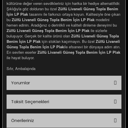
kültürüne değer veren sevdikleriniz için harika bir hediye alternatifidir.
Şıklığıyla göz dolduran bu özel
Zülfü Livaneli Güneş Topla Benim
İçin LP Plak
tasarımı ile farkınızı ortaya koyun. Kalitesiyle öne çıkan
bu
Zülfü Livaneli Güneş Topla Benim İçin LP Plak
modelini
hemen edinin. Aradığınız o derinlikli ve kaliteli dinleme deneyimi bu
Zülfü Livaneli Güneş Topla Benim İçin LP Plak
ile sizlerle
buluşuyor. Gerçek bir kalite ürünü olan
Zülfü Livaneli Güneş Topla
Benim İçin LP Plak
için stokları kaçırmayın. Bu özel
Zülfü Livaneli
Güneş Topla Benim İçin LP Plak
ile efsanevi bir dünyaya adım atın.
En sevilen eserler
Zülfü Livaneli Güneş Topla Benim İçin LP Plak
ile hayat buluyor.
Sıfır, Ambalajında
Yorumlar
Taksit Seçenekleri
Bu ürüne ilk yorumu siz yapın!
Önerileriniz
Yorum Yaz