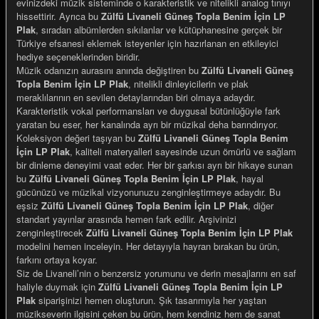
evinizdeki müzik sisteminde o karakteristik ve nitelikli analog tınıyı
hissettirir. Ayrıca bu
Zülfü Livaneli Güneş Topla Benim İçin LP
Plak
, sıradan albümlerden sıkılanlar ve kütüphanesine gerçek bir
Türkiye efsanesi eklemek isteyenler için hazırlanan en etkileyici
hediye seçeneklerinden biridir.
Müzik odanızın aurasını anında değiştiren bu
Zülfü Livaneli Güneş
e Gemiler
Topla Benim İçin LP Plak
, nitelikli dinleyicilerin ve plak
meraklılarının en sevilen detaylarından biri olmaya adaydır.
Karakteristik vokal performansları ve duygusal bütünlüğüyle fark
yaratan bu eser, her kanalında ayrı bir müzikal deha barındırıyor.
Koleksiyon değeri taşıyan bu
Zülfü Livaneli Güneş Topla Benim
İçin LP Plak
, kaliteli materyalleri sayesinde uzun ömürlü ve sağlam
bir dinleme deneyimi vaat eder. Her bir şarkısı ayrı bir hikaye sunan
bu
Zülfü Livaneli Güneş Topla Benim İçin LP Plak
, hayal
gücünüzü ve müzikal vizyonunuzu zenginleştirmeye adaydır. Bu
eşsiz
Zülfü Livaneli Güneş Topla Benim İçin LP Plak
, diğer
standart yayınlar arasında hemen fark edilir. Arşivinizi
zenginleştirecek
Zülfü Livaneli Güneş Topla Benim İçin LP Plak
modelini hemen inceleyin. Her detayıyla hayran bırakan bu ürün,
farkını ortaya koyar.
Siz de Livaneli’nin o benzersiz yorumunu ve derin mesajlarını en saf
haliyle duymak için
Zülfü Livaneli Güneş Topla Benim İçin LP
Plak
siparişinizi hemen oluşturun. Şık tasarımıyla her yaştan
müzikseverin ilgisini çeken bu ürün, hem kendiniz hem de sanat