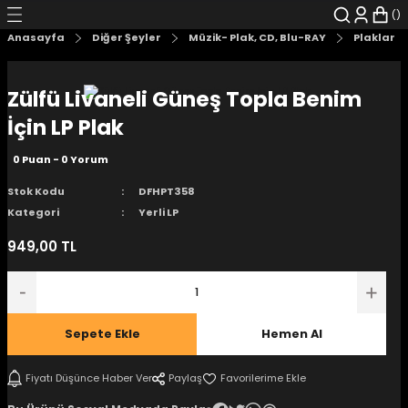
Geri Dön
Geri Dön
Geri Dön
Geri Dön
Geri Dön
Geri Dön
Anasayfa
Diğer Şeyler
Müzik- Plak, CD, Blu-RAY
Plaklar
şyalar
 Çizgi Roman
r
Zülfü Livaneli Güneş Topla Benim
arı
r
er
r
unlar
İçin LP Plak
0 Puan - 0 Yorum
n Karakter
Stok Kodu
DFHPT358
ı Kitaplar
, Blu-RAY
Kategori
Yerli LP
949,00 TL
nlatmalar
d Kit
- Mug
i
- Gelişim Kitapları
Sepete Ekle
Hemen Al
Kitaplar
Fiyatı Düşünce Haber Ver
Paylaş
aplar
istemleri