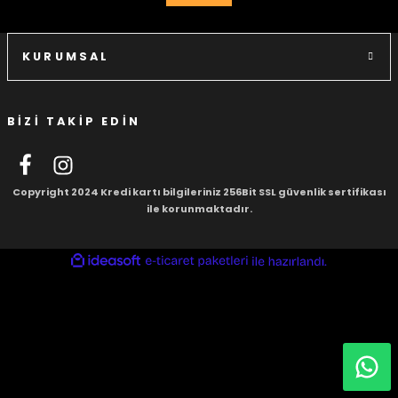
igara Aksesuarları
KURUMSAL
si
BİZİ TAKİP EDİN
Copyright 2024 Kredi kartı bilgileriniz 256Bit SSL güvenlik sertifikası
ile korunmaktadır.
ideasoft
ile
e-
hazırlandı.
ticaret
paketleri
Silahlar