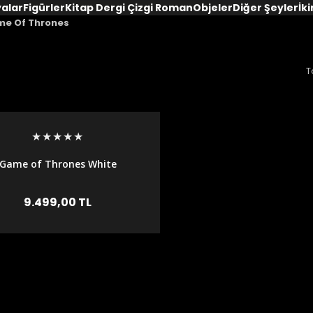
yalar
Figürler
Kitap Dergi Çizgi Roman
Objeler
Diğer Şeyler
İki
e Of Thrones
T
Game of Thrones White
alker Büst Figürü Heykel
9.499,00 TL