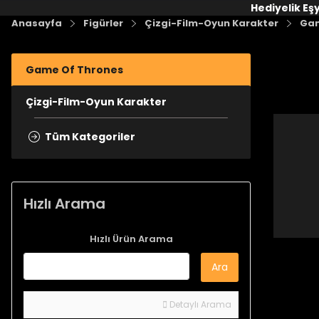
Hediyelik Eş
Anasayfa
Figürler
Çizgi-Film-Oyun Karakter
Gam
Game Of Thrones
Çizgi-Film-Oyun Karakter
Tüm Kategoriler
W
Hızlı Arama
Hızlı Ürün Arama
Ara
Detaylı Arama