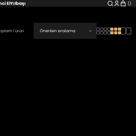
nci El
Yılbaşı
oplam 1 ürün