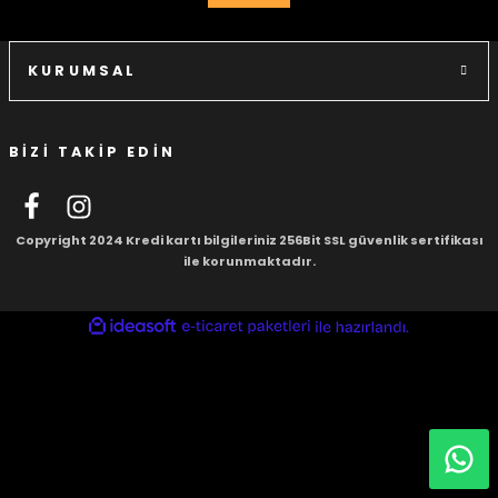
igara Aksesuarları
KURUMSAL
si
BİZİ TAKİP EDİN
Copyright 2024 Kredi kartı bilgileriniz 256Bit SSL güvenlik sertifikası
ile korunmaktadır.
ideasoft
ile
e-
hazırlandı.
ticaret
paketleri
Silahlar